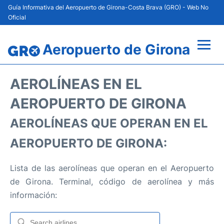
Guía Informativa del Aeropuerto de Girona-Costa Brava (GRO) - Web No
Oficial
Aeropuerto de Girona
Vuelos +
AEROLÍNEAS EN EL
Terminal
AEROPUERTO DE GIRONA
AEROLÍNEAS QUE OPERAN EN EL
Parking
AEROPUERTO DE GIRONA:
Transporte
Lista de las aerolíneas que operan en el Aeropuerto
Alquiler de Coches
de Girona. Terminal, código de aerolínea y más
información:
Guía del Pasajero +
es
en
cat