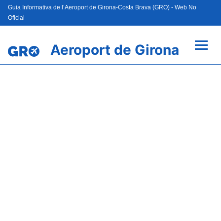
Guia Informativa de l’Aeroport de Girona-Costa Brava (GRO) - Web No
Oficial
Aeroport de Girona
Vols +
Terminal
Parking
Transport
Lloguer de Cotxes
Guia del Passatger +