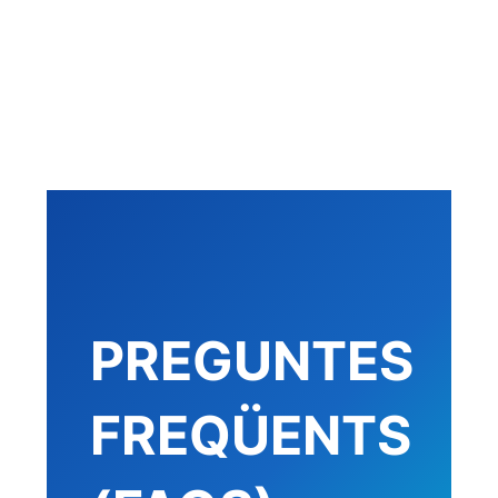
cat
en
es
PREGUNTES
FREQÜENTS