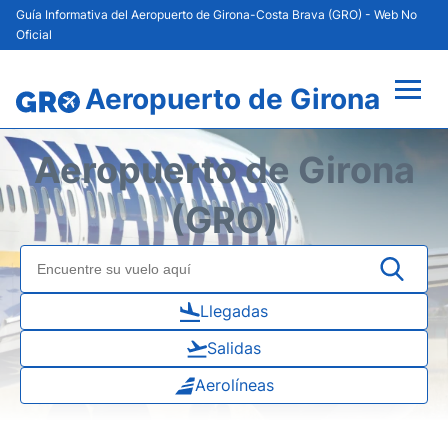
Guía Informativa del Aeropuerto de Girona-Costa Brava (GRO) - Web No
Oficial
Aeropuerto de Girona
Vuelos +
Aeropuerto de Girona
Terminal
(GRO)
Parking
Transporte
Llegadas
Salidas
Alquiler de Coches
Aerolíneas
Guía del Pasajero +
en
es
cat