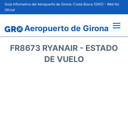
Guía Informativa del Aeropuerto de Girona-Costa Brava (GRO) - Web No
Oficial
Aeropuerto de Girona
Vuelos +
FR8673 RYANAIR - ESTADO
Terminal
DE VUELO
Parking
Transporte
Alquiler de Coches
Guía del Pasajero +
es
en
cat