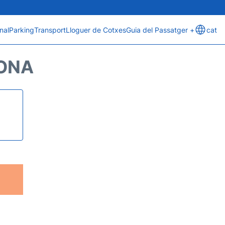
nal
Parking
Transport
Lloguer de Cotxes
Guia del Passatger +
cat
RONA