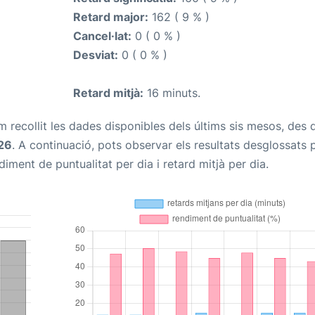
Retard major:
162 ( 9 % )
Cancel·lat:
0 ( 0 % )
Desviat:
0 ( 0 % )
Retard mitjà:
16 minuts.
m recollit les dades disponibles dels últims sis mesos, des
26
. A continuació, pots observar els resultats desglossats 
iment de puntualitat per dia i retard mitjà per dia.