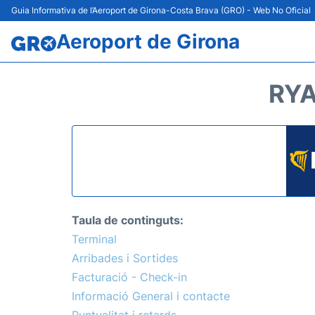
Guia Informativa de l’Aeroport de Girona-Costa Brava (GRO) - Web No Oficial
Aeroport de Girona
RYA
Taula de continguts:
Terminal
Arribades i Sortides
Facturació - Check-in
Informació General i contacte