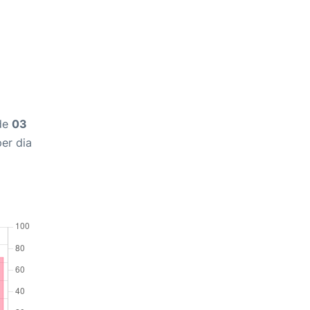
 de
03
per dia