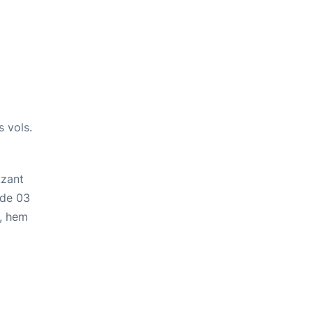
s vols.
tzant
 de 03
, hem