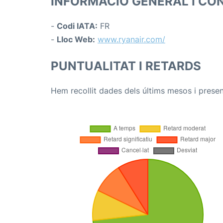
INFORMACIÓ GENERAL I CO
-
Codi IATA:
FR
-
Lloc Web:
www.ryanair.com/
PUNTUALITAT I RETARDS
Hem recollit dades dels últims mesos i presen